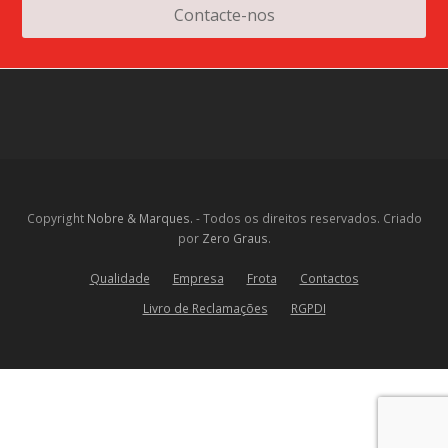
Contacte-nos
Copyright
Nobre & Marques.
- Todos os direitos reservados. Criado
por
Zero Graus
.
Qualidade
Empresa
Frota
Contactos
Livro de Reclamações
RGPDI