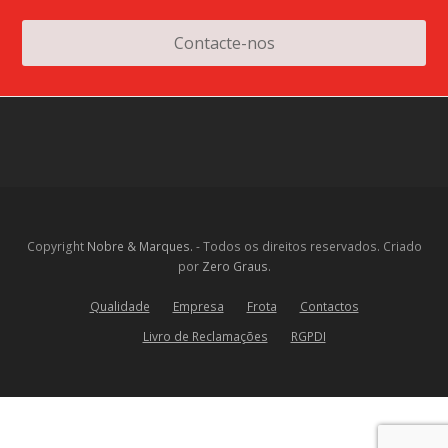
Contacte-nos
Copyright
Nobre & Marques.
- Todos os direitos reservados. Criado
por
Zero Graus
.
Qualidade
Empresa
Frota
Contactos
Livro de Reclamações
RGPDI